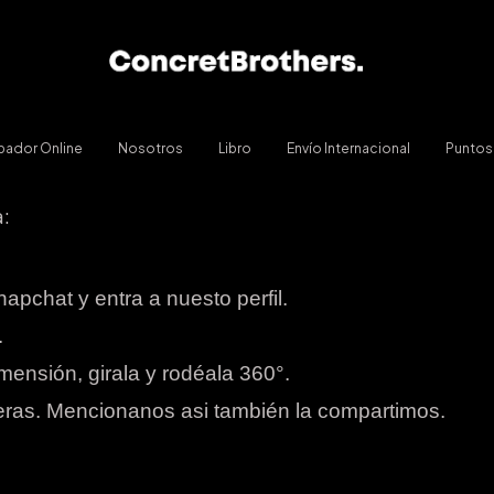
bador Online
Nosotros
Libro
Envío Internacional
Puntos
:
apchat y entra a nuesto perfil.
.
mensión, girala y rodéala 360°.
eras. Mencionanos asi también la compartimos.